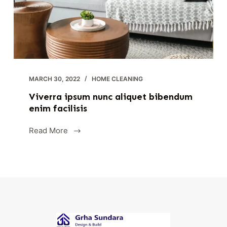
MARCH 30, 2022
HOME CLEANING
Viverra ipsum nunc aliquet bibendum
enim facilisis
Read More
Viverra
ipsum
nunc
aliquet
bibendum
enim
facilisis