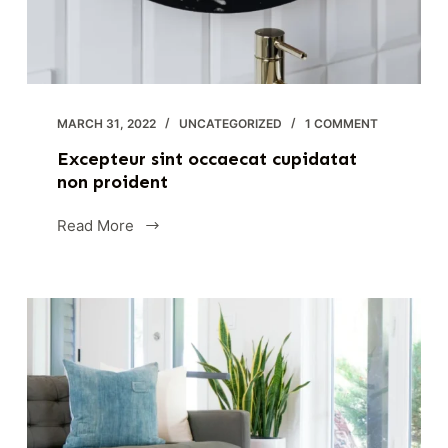
MARCH 31, 2022
UNCATEGORIZED
1 COMMENT
Excepteur sint occaecat cupidatat
non proident
Read More
Excepteur
sint
occaecat
cupidatat
non
proident