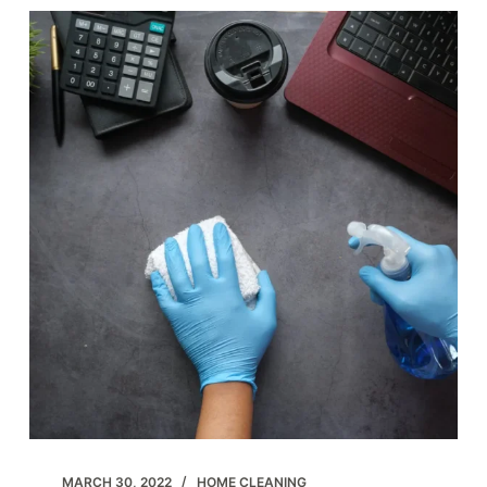
elementum
curabitur
vitae
nunc
MARCH 30, 2022
HOME CLEANING