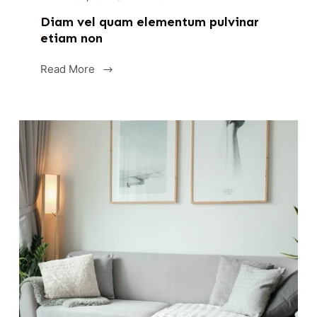
Diam vel quam elementum pulvinar
etiam non
Read More
Diam
vel
quam
elementum
pulvinar
etiam
non