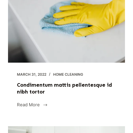
MARCH 31, 2022
HOME CLEANING
Condimentum mattis pellentesque id
nibh tortor
Read More
Condimentum
mattis
pellentesque
id