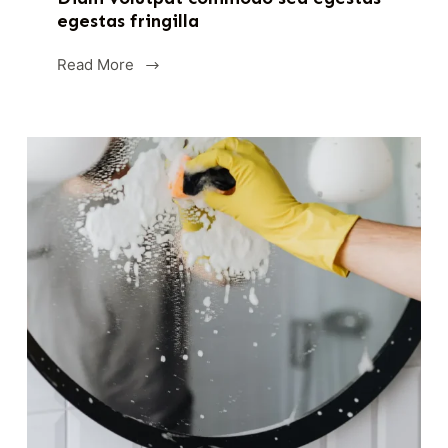
egestas fringilla
Read More
Diam
volutpat
commodo
sed
egestas
egestas
fringilla