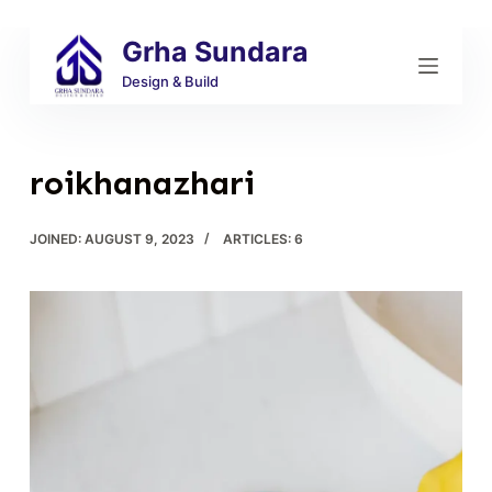
S
Grha Sundara
k
i
Design & Build
p
t
o
roikhanazhari
c
o
JOINED: AUGUST 9, 2023
ARTICLES: 6
n
t
e
n
t