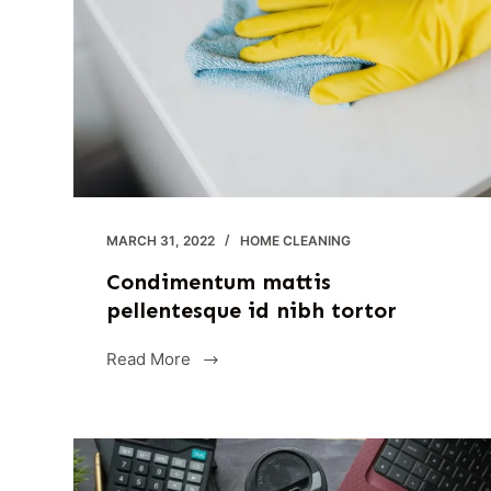
MARCH 31, 2022
HOME CLEANING
Condimentum mattis
pellentesque id nibh tortor
Read More
Condimentum
mattis
pellentesque
id
nibh