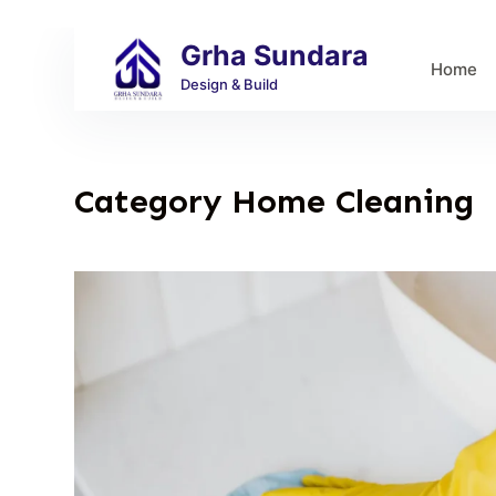
S
Grha Sundara
k
Home
i
Design & Build
p
t
o
Category
Home Cleaning
c
o
n
t
e
n
t