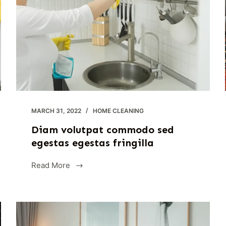
MARCH 31, 2022
HOME CLEANING
Diam volutpat commodo sed
egestas egestas fringilla
Read More
Diam
volutpat
commodo
sed
egestas